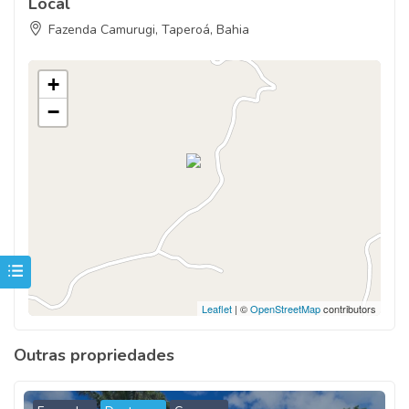
Local
Fazenda Camurugi, Taperoá, Bahia
+
−
Leaflet
| ©
OpenStreetMap
contributors
Outras propriedades