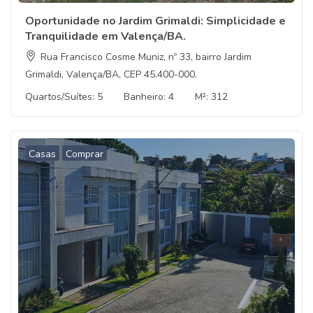
Oportunidade no Jardim Grimaldi: Simplicidade e
Tranquilidade em Valença/BA.
Rua Francisco Cosme Muniz, nº 33, bairro Jardim
Grimaldi, Valença/BA, CEP 45.400-000.
Quartos/Suítes:
5
Banheiro:
4
M²:
312
Casas
Comprar