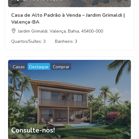
Casa de Alto Padrão à Venda – Jardim Grimaldi |
Valença-BA
Jardim Grimaldi, Valença, Bahia, 45400-000
Quartos/Suítes:
3
Banheiro:
3
Casas
Destaque
Comprar
Consulte-nos!