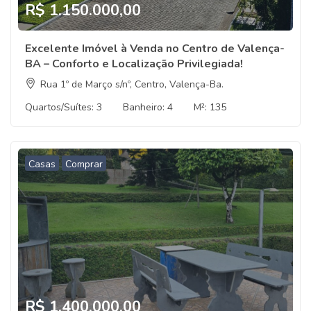
R$ 1.150.000,00
Excelente Imóvel à Venda no Centro de Valença-
BA – Conforto e Localização Privilegiada!
Rua 1º de Março s/nº, Centro, Valença-Ba.
Quartos/Suítes:
3
Banheiro:
4
M²:
135
Casas
Comprar
R$ 1.400.000,00