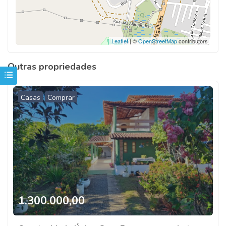
Leaflet
| ©
OpenStreetMap
contributors
Outras propriedades
Casas
Comprar
1.300.000,00