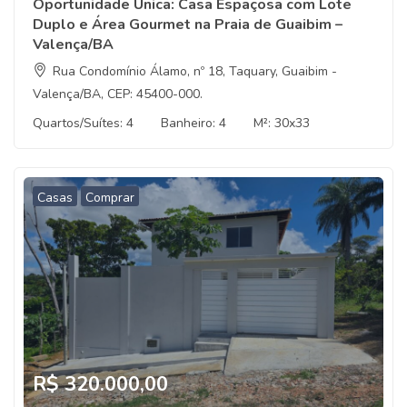
Oportunidade Única: Casa Espaçosa com Lote
Duplo e Área Gourmet na Praia de Guaibim –
Valença/BA
Rua Condomínio Álamo, nº 18, Taquary, Guaibim -
Valença/BA, CEP: 45400-000.
Quartos/Suítes:
4
Banheiro:
4
M²:
30x33
Casas
Comprar
R$ 320.000,00