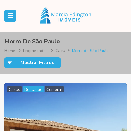
Morro De São Paulo
Home
Propriedades
Cairu
Morro de São Paulo
Mostrar Filtros
Casas
Destaque
Comprar