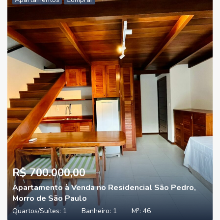
R$ 700.000,00
Apartamento à Venda no Residencial São Pedro,
Morro de São Paulo
Quartos/Suítes:
1
Banheiro:
1
M²:
46