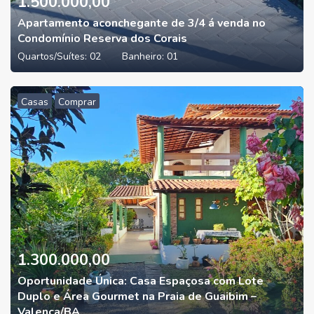
1.500.000,00
Apartamento aconchegante de 3/4 á venda no
Condomínio Reserva dos Corais
Quartos/Suítes:
02
Banheiro:
01
Casas
Comprar
1.300.000,00
Oportunidade Única: Casa Espaçosa com Lote
Duplo e Área Gourmet na Praia de Guaibim –
Valença/BA