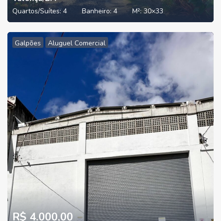
Quartos/Suítes:
4
Banheiro:
4
M²:
30×33
Galpões
Aluguel Comercial
R$ 4.000,00