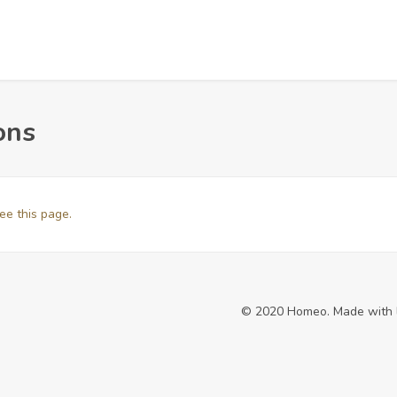
Home
Quem Somos
Propriedades
C
ons
ee this page.
© 2020 Homeo. Made with 