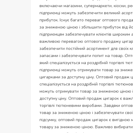
включаючи магазини, супермаркети, кіоски, ре
підприємці можуть забезпечити великий асортим
прибуток. Існує багато переваг оптового прод
за зниженою ціною і збільшити прибуток від й
підприємцям забезпечувати клієнтів широким а
важливою перевагою оптового продажу цигаро
забезпечити постійний асортимент для своїх к
запасами і забезпечувати попит на товар. Опт
який спеціалізується на роздрібній торгівлі 
підприємці можуть отримувати товар за знижен
цигарками за доступну ціну. Оптовий продаж 
спеціалізується на роздрібній торгівлі тютюн
можуть отримувати товар за зниженою ціною і 
доступну ціну. Оптовий продаж цигарок є важл
торгівлі тютюневими виробами. Завдяки оптов
товар за зниженою ціною і забезпечувати своїх
підсумку, оптовий продаж цигарок є вигідною
товару за зниженою ціною. Важливо вибирати 