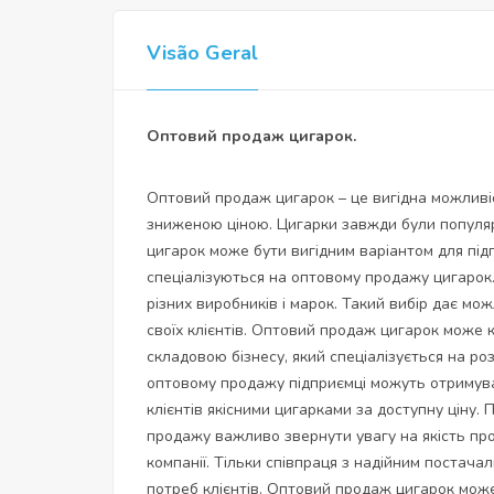
Visão Geral
Оптовий продаж цигарок.
Оптовий продаж цигарок – це вигідна можливіс
зниженою ціною. Цигарки завжди були популя
цигарок може бути вигідним варіантом для підп
спеціалізуються на оптовому продажу цигарок
різних виробників і марок. Такий вибір дає м
своїх клієнтів. Оптовий продаж цигарок може
складовою бізнесу, який спеціалізується на ро
оптовому продажу підприємці можуть отримува
клієнтів якісними цигарками за доступну ціну.
продажу важливо звернути увагу на якість прод
компанії. Тільки співпраця з надійним постача
потреб клієнтів. Оптовий продаж цигарок може 