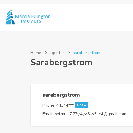
Home
agentes
sarabergstrom
Sarabergstrom
sarabergstrom
Phone:
44344***
Show
Email:
oxi.mus.7.77y.4y.v.3.w5.tc4@gmail.com