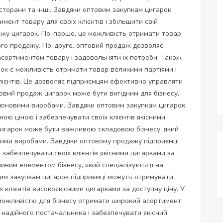
сторани та інші. Завдяки оптовим закупкам цигарок
ент товару для своїх клієнтів і збільшити свій
ажу цигарок. По-перше, це можливість отримати товар
ого продажу. По-друге, оптовий продаж дозволяє
сортиментом товару і задовольняти їх потреби. Також
к є можливість отримати товар великими партіями і
лієнтів. Це дозволяє підприємцям ефективно управляти
овий продаж цигарок може бути вигідним для бізнесу,
тютюновими виробами. Завдяки оптовим закупкам цигарок
ою ціною і забезпечувати своїх клієнтів якісними
цигарок може бути важливою складовою бізнесу, який
овими виробами. Завдяки оптовому продажу підприємці
забезпечувати своїх клієнтів якісними цигарками за
ивим елементом бізнесу, який спеціалізується на
им закупкам цигарок підприємці можуть отримувати
 клієнтів високоякісними цигарками за доступну ціну. У
 можливістю для бізнесу отримати широкий асортимент
надійного постачальника і забезпечувати якісний