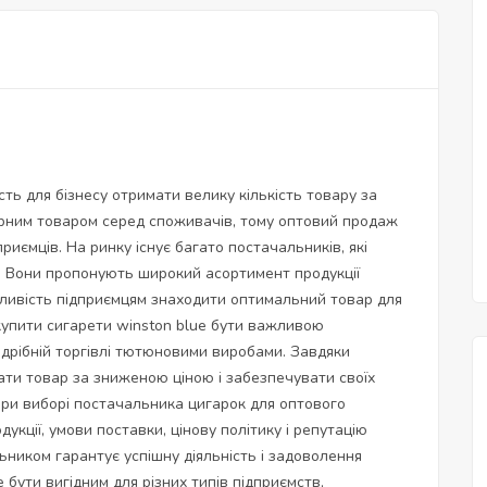
ть для бізнесу отримати велику кількість товару за
рним товаром серед споживачів, тому оптовий продаж
риємців. На ринку існує багато постачальників, які
. Вони пропонують широкий асортимент продукції
ожливість підприємцям знаходити оптимальний товар для
купити сигарети winston blue
бути важливою
здрібній торгівлі тютюновими виробами. Завдяки
ти товар за зниженою ціною і забезпечувати своїх
 При виборі постачальника цигарок для оптового
укції, умови поставки, цінову політику і репутацію
льником гарантує успішну діяльність і задоволення
бути вигідним для різних типів підприємств,