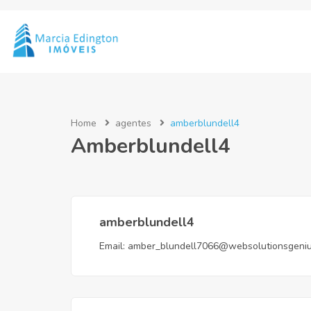
Home
agentes
amberblundell4
Amberblundell4
amberblundell4
Email:
amber_blundell7066@websolutionsgeni